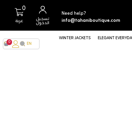
0
0
Need help?
أغراض
تسجيل
info@tahaniboutique.com
عربة
الدخول
WINTER JACKETS
ELEGANT EVERYD
0
0
EN
أغرا
AR
EN