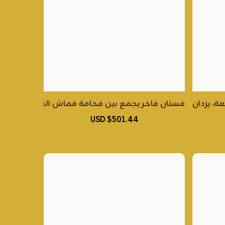
لي بأجود أنواع خيوط الريسم والزري
لهادئ وروعة التطريز اليدوي بخيوط الريسم المستوحى من الط
يزدان بتطريز يدوي متقن بخيوط الريسم في تكوين نباتي أنيق، ل
فستان فاخر يجمع بين فخامة قماش الشانتون ولمسات
$501.44 USD