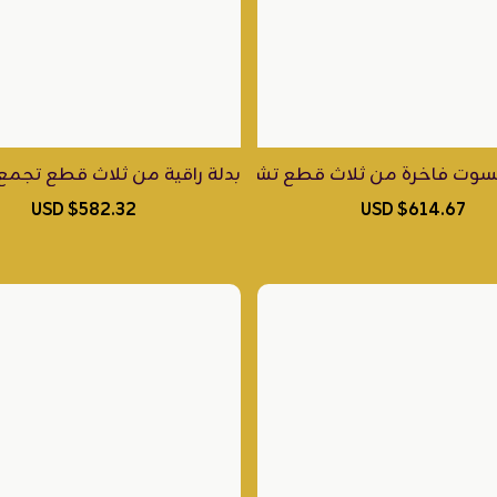
ت فاخرة من ثلاث قطع تشمل الجاكيت والحزام، مصممة من الكريب الإيطالي ا
بدلة راقية من ثلاث قطع تجمع
 الطويل، الفستان، والحزام. يصنع يدوياً بدقة متناهية من أفخ
$582.32 USD
$614.67 USD