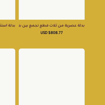
بدلة عصرية من ثلاث قطع تجمع بين بنطلون وبلوزة من 
بدلة استث
$808.77 USD