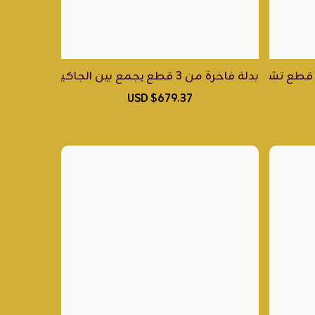
بدلة فاخرة من 3 قطع يجمع بين الجاكيت، البدي، والبنطلون صُممت من الكريب والحرير الإيطالي الفاخر وازدانت بالكامل بشك يدوي متقن يمنحك حضوراً ملكياً لافتاً
مخرّم ومطرز يدويًا بحرفية بالترتر الياباني والريسم
 والحرير الإيطالي، ويتألق بتطريز يدوي ساحر يمزج بين أصالة الز
 تشمل الوشاح والحزام، مصممة من الكريب مع الحرير الإيطالي، 
$679.37 USD