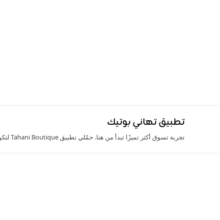
تطبيق تهاني بوتيك
تجربة تسوق أكثر تميزًا تبدأ من هنا. حمّلي تطبيق Tahani Boutique لتكون أحدث صيحات الموضة بين يديكِ