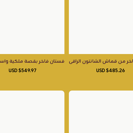
 الإيطالي الناعم، وتتألق بتطريز مخرّم ومتقن من قماش الجاكار الإيطا
ر من قماش الشانتون الراقي، يجمع بين نعومة اللون الفضي ا
فستان فاخر بقصة ملكية واسعة، 
$549.97 USD
$485.26 USD