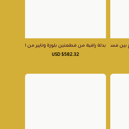
لراقي ومزدانة بشك يدوي من أفخم أنواع الريسم والخرز والترتر البراق
 بين فستان من الفيسكوز اللامع وجاكيت من الكريب الإيطالي 
م أقمشة الكريب والحرير الإيطالي، ومطرز بأجود خيوط الريسم وا
بدلة راقية من قطعتين بلوزة وتايير من الجازار الإيطالي ا
$582.32 USD