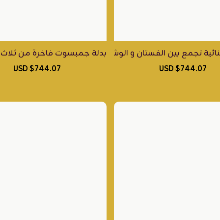
الحرير الإيطالي ، مع جاكيت من الجازار الإيطالي الفاخر بتصميم 
نائية تجمع بين الفستان و الوشاح الفاخر، صُنعت بحرفية من الكريب
بدلة جمبسوت فاخرة من ثلاث قطع
$744.07 USD
$744.07 USD