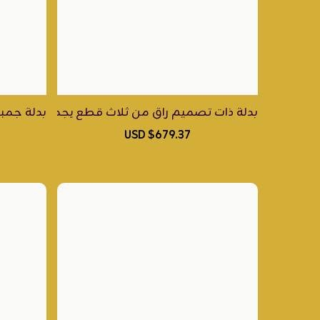
بدلة جمبسو
بدلة ذات تصميم راقٍ من ثلاث قطع يجمع بين الجاكيت
$679.37 USD